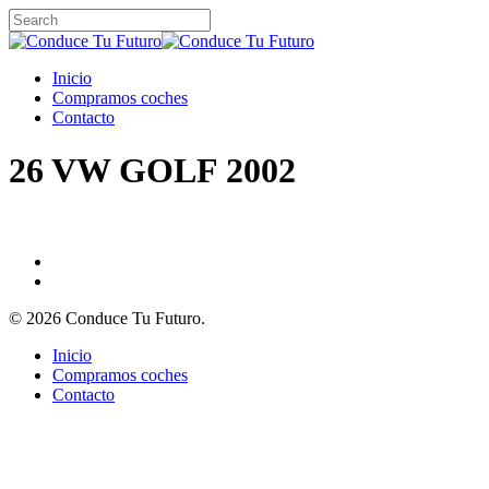
Skip
to
Close
main
Search
content
Menu
Inicio
Compramos coches
Contacto
26 VW GOLF 2002
© 2026 Conduce Tu Futuro.
Close
Inicio
Menu
Compramos coches
Contacto