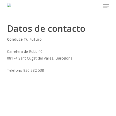
Menu
Skip
to
main
content
Datos de contacto
Conduce Tu Futuro
Carretera de Rubí, 40,
08174 Sant Cugat del Vallès, Barcelona
Teléfono 930 382 538