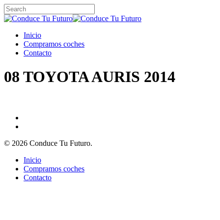
Skip
to
Close
main
Search
content
Menu
Inicio
Compramos coches
Contacto
08 TOYOTA AURIS 2014
© 2026 Conduce Tu Futuro.
Close
Inicio
Menu
Compramos coches
Contacto